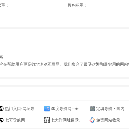
权重：
搜狗权重：
索
旨在帮助用户更高效地浏览互联网。我们集合了最受欢迎和最实用的网站
热门入口-网址导航－自动链网址之家搜索大全绿色快速安全的专业导航站
30度导航网 - 全网优质在线网站资源！
定魂导航・国内优质站长导航网丨[旭安侠极速响应]丨定魂导航官网
七哥导航网
七大洋网址目录大全
免费网站收录