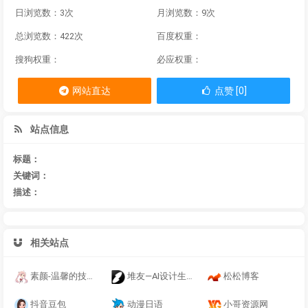
日浏览数：3次
月浏览数：9次
总浏览数：422次
百度权重：
搜狗权重：
必应权重：
网站直达
点赞 [0]
站点信息
标题：
关键词：
描述：
相关站点
素颜-温馨的技术博客
堆友—AI设计生产力工具：零门槛AI绘画+多种电商设计神器
松松博客
抖音豆包
动漫日语
小哥资源网