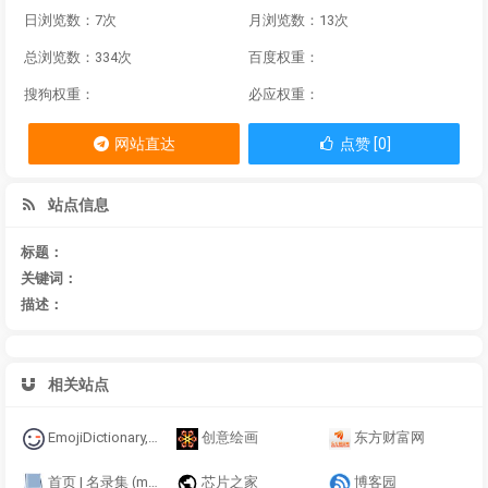
日浏览数：7次
月浏览数：13次
总浏览数：334次
百度权重：
搜狗权重：
必应权重：
网站直达
点赞 [0]
站点信息
标题：
关键词：
描述：
相关站点
EmojiDictionary,Copy,Image,Leaderboard...EMOJIALL.com
创意绘画
东方财富网
首页 | 名录集 (mingluji.com)
芯片之家
博客园