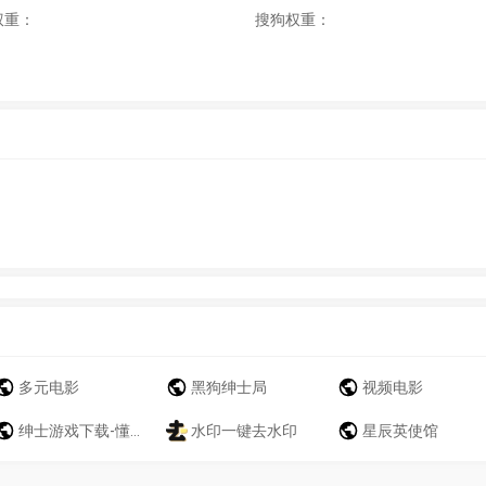
权重：
搜狗权重：
多元电影
黑狗绅士局
视频电影
绅士游戏下载-懂你的成人游戏库-18Rgame
水印一键去水印
星辰英使馆