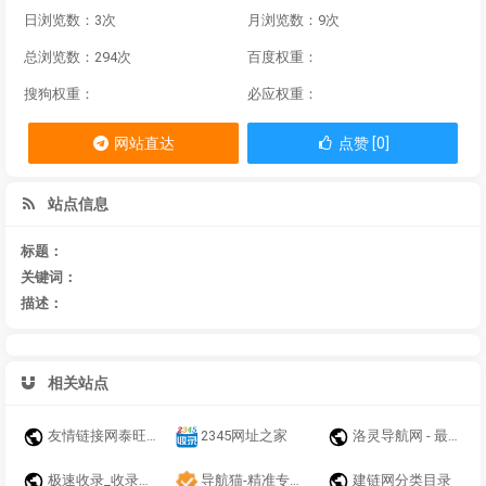
日浏览数：3次
月浏览数：9次
总浏览数：294次
百度权重：
搜狗权重：
必应权重：
网站直达
点赞 [0]
站点信息
标题：
关键词：
描述：
相关站点
友情链接网泰旺运链接导航自动秒收录，网址大全网址导航免费自动收录
2345网址之家
洛灵导航网 - 最全面的实用导航网站
极速收录_收录全网精选酷站
导航猫-精准专业的网页导航
建链网分类目录