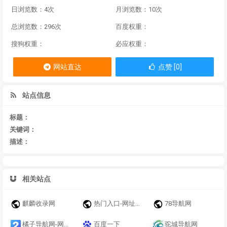
日浏览数：4次
月浏览数：10次
总浏览数：296次
百度权重：
搜狗权重：
必应权重：
网站直达
点赞 [0]
站点信息
标题：
关键词：
描述：
相关站点
麒麟收录网
热门入口-网址导航－自动链网址之家搜索大全绿色快速安全的专业导航站
78导航网
橘子导航网-网站收录-网址收录-网址导航-收录网站
百度一下
驼城导航网