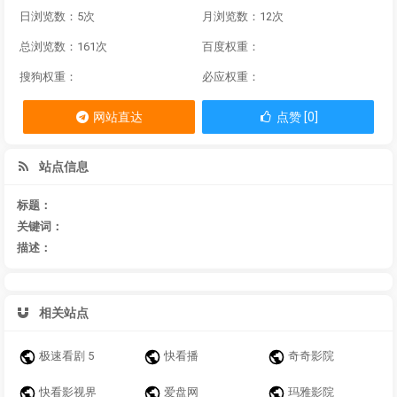
日浏览数：5次
月浏览数：12次
总浏览数：161次
百度权重：
搜狗权重：
必应权重：
网站直达
点赞 [0]
站点信息
标题：
关键词：
描述：
相关站点
极速看剧 5
快看播
奇奇影院
快看影视界
爱盘网
玛雅影院