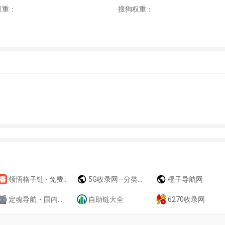
权重：
搜狗权重：
领悟格子链 - 免费格子广告 - 百万免费格子 - 超大广告格子
5G收录网—分类目录网_免费网站目录_网站收录_网址提交_免费收录网站
橙子导航网
定魂导航・国内优质站长导航网丨[旭安侠极速响应]丨定魂导航官网
自助链大全
6270收录网