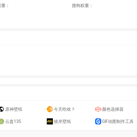
权重：
搜狗权重：
原神壁纸
今天吃啥？
颜色选择器
云盘135
彼岸壁纸
GIF动图制作工具