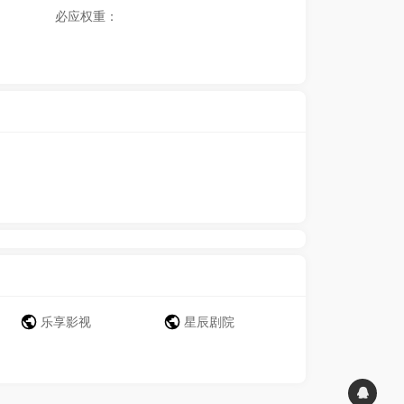
必应权重：
乐享影视
星辰剧院