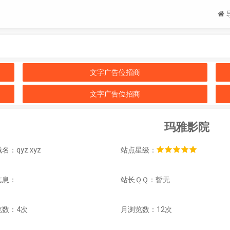
文字广告位招商
文字广告位招商
玛雅影院
名：qyz.xyz
站点星级：
信息：
站长ＱＱ：暂无
览数：4次
月浏览数：12次