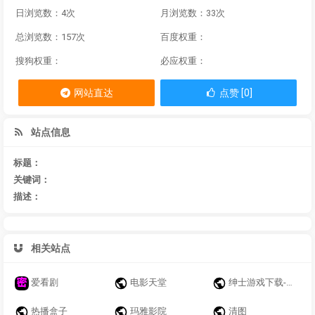
日浏览数：4次
月浏览数：33次
总浏览数：157次
百度权重：
搜狗权重：
必应权重：
网站直达
点赞 [0]
站点信息
标题：
关键词：
描述：
相关站点
爱看剧
电影天堂
绅士游戏下载-懂你的成人游戏库-18Rgame
热播盒子
玛雅影院
清图