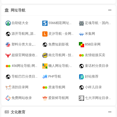
网址导航
自助链大全
5566精彩网址大全 - 最早最方便的网址导航站
定魂导航・国内优质站长导航网丨[旭安侠极速响应]丨定魂导航官网
源开导航网_源开分类目录_收录精选的导航网站
灵汐导航 - 全网热门网站软件工具资源整合站
米集网
塑料分类大全_行业分类目录_分类目录大全
免费短剧影视
858目录网
超级官网链接收录
南北导航网 - 技术导航-上网导航-网址导航
友情链接买卖
456网址导航-网站收录-自动收录网-网址收录-自动秒收录
懒人网址导航-网站收录-自动收录网-网址收录-自动秒收录
童话村分类目录
导航巴巴分类目录
PHP导航
好站推荐
清韵目录网
质速导航网
小样儿目录
免费网站收录
爱新鲜导航网
七大洋网址目录大全
文化教育