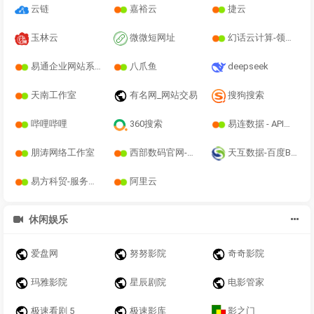
云链
嘉裕云
捷云
玉林云
微微短网址
幻话云计算-领先的企业级云计算服务提供商。
易通企业网站系统官网-CmsEasy-企业建站_网站管理系统_可视化编辑网站程序_响应式网站模板源码_网站建站系统_四平市九州易通科技有限公司
八爪鱼
deepseek
天南工作室
有名网_网站交易
搜狗搜索
哔哩哔哩
360搜索
易连数据 - API接口开放平台为企业提供分析接口车牌查车辆信息API
朋涛网络工作室
西部数码官网-云服务器-虚拟主机-域名注册23年知名云服务商！
天互数据-百度BGP高防机房与云服务器租用托管服务中心！
易方科贸-服务器托管服务器租用VPS虚拟主机域名注册云主机提供商
阿里云
休闲娱乐
爱盘网
努努影院
奇奇影院
玛雅影院
星辰剧院
电影管家
极速看剧 5
极速影库
影之门