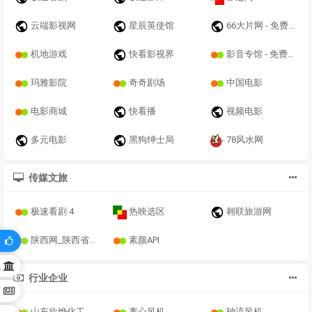
云端影视网
星辰英使馆
66大片网 - 免费在线观看最新电影！
机地游戏
快看影视界
影音专馆 - 免费高清在线影院 | 最新电影、电视剧、综艺、动漫无广告观看
玛雅影院
奇奇剧场
中国电影
电影商城
快看播
视频电影
多元电影
黑狗绅士局
78风水网
传媒文旅
极速看剧 4
热映选区
翱联旅游网
陕西网_陕西省重点新闻网站
素颜API
荐
航
行业企业
育
山东欣烨化工
离心风机
轴流风机