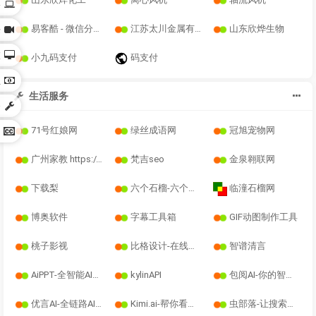
络
易客酷 - 微信分销系统 _ 分销商城系统 _ 微商分销系统
江苏太川金属有限公司
山东欣烨生物
乐
旅
小九码支付
码支付
业
生活服务
务
71号红娘网
绿丝成语网
冠旭宠物网
它
广州家教 https://www.dianjiaoji.org
梵吉seo
金泉翱联网
下载梨
六个石榴-六个石榴网络查询系统
临潼石榴网
博奥软件
字幕工具箱
GIF动图制作工具
桃子影视
比格设计-在线图片编辑器_免费在线图片制作_正版图片设计素材
智谱清言
AiPPT-全智能AI一键生成PPT
kylinAPI
包阅AI-你的智能AI阅读助手
优言AI-全链路AIGC聚合平台
Kimi.ai-帮你看更大的世界
虫部落-让搜索更简单