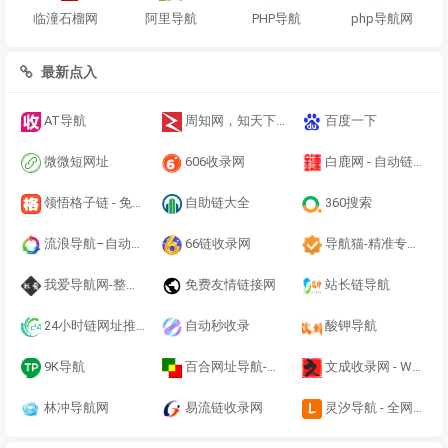
临潼石榴网
阿里导航
PHP导航
php导航网
最新点入
AT导航
周知网，知天下。周知，让你的作品或产品众所周知。_周知网
百度一下
微微短网址
606收录网
白鹿网 - 自动链网址之家搜索大全绿色快速安全的专业导航站
领悟格子链 - 免费格子广告 - 百万免费格子 - 超大广告格子
自助链大全
360搜索
流浪导航–自动收录–最懂你的导航网站
66链收录网
导航猫-精准专业的网页导航
我爱导航网-整合优秀技术导航
免费友情链接网
站长链导航
24小时链网址推广网址收录网址推广网址登陆外链友情链接网
自动秒收录
酸钾导航
9K导航
百合网址导航-网址收录_百度收录_网站排行榜_网址导航
文成收录网 - Wen Cheng
林冲导航网
易流链收录网
灵汐导航 - 全网热门网站软件工具资源整合站