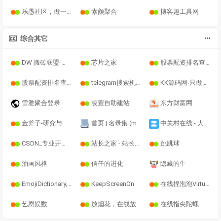
乐愚社区，做一个有价值的社区
素颜聚合
博客趣工具网
综合其它
DW 搬砖联盟-大卫随笔
芯片之家
股票配资排名查询
股票配资排名查询
telegram搜索机器人专业中文福利
KK源码网-只做一个实测精品
雪雅聚合登录
凌萱自助建站
东方财富网
金斧子-研究与科技驱动的资产配置服务平台
首页 | 名录集 (mingluji.com)
中关村在线 - 大中华区专业IT网站 - The valuable and professional IT business website in Greater China
CSDN_专业开发者社区_已接入DeepSeekR1满血版
站长之家 - 站长资讯-我们致力于为中文网站提供动力！
跳跳球
油画风格
信任的进化
隐藏的牛
EmojiDictionary,Copy,Image,Leaderboard...EMOJIALL.com
KeepScreenOn
在线捏泡泡Virtualbubblewrap-burstthemall!
艺恩娱数
放烟花，在线放烟花
在线指尖陀螺