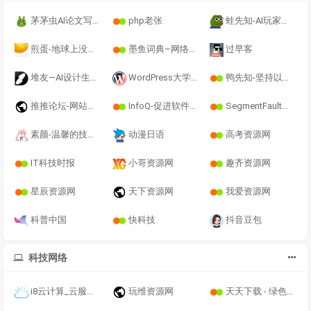
茅茅虫AI论文写作助手-免费AIGC论文查重_写毕业论文降重
php老张
蛙先知-AI玩家社区-
煎蛋-地球上没有新鲜事
墨鱼词典–网络流行梗的百科词典。
过早客
堆友—AI设计生产力工具：零门槛AI绘画+多种电商设计神器
WordPress大学–WordPress建站资源平台
鸭先知-坚持以不付费的伟大原则获取资源！
推推论坛-网站源码模板,插件软件资源分享平台
InfoQ-促进软件开发及相关领域知识与创新的传播-极客邦
SegmentFault思否
素颜-温馨的技术博客
动漫日语
高考资源网
IT科技时报
小哥资源网
趣齐资源网
星辰资源网
天下资源网
我爱资源网
科普中国
快科技
抖音豆包
科技网络
i8云计算_云服务器稳定，高性能，香港CN2独享云服务器
玩维资源网
天天下载 - 绿色精品软件应用分享平台